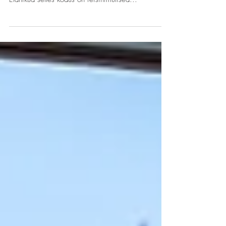
See kodu on ehe näide sellest, kuidas lihtsate
vahenditega ja soodsalt kodule värske ilme anda.
Elanikud selles kodus on reisihimulised...