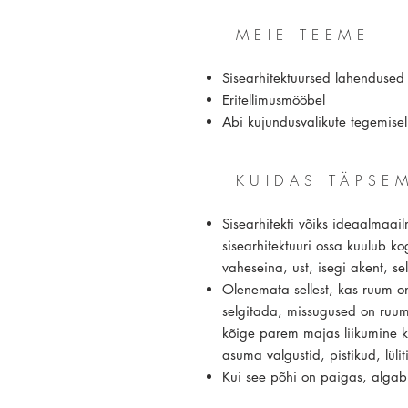
MEIE TEEME
Sisearhitektuursed lahendused
Eritellimusmööbel
Abi kujundusvalikute tegemise
KUIDAS TÄPSE
Sisearhitekti võiks ideaalmaai
sisearhitektuuri ossa kuulub k
vaheseina, ust, isegi akent, sel
Olenemata sellest, kas ruum on
selgitada, missugused on ruumi
kõige parem majas liikumine k
asuma valgustid, pistikud, lülit
Kui see põhi on paigas, algab 