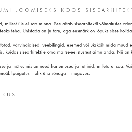
UUMI LOOMISEKS KOOS SISEARHITEK
, millest üle ei saa minna. See aitab sisearhitektil võimalustes ori
teoks teha. Unistada on ju tore, aga eesmärk on lõpuks sisse kolida
otod, värvinäidised, veebilingid, esemed või ükskõik mida muud e
s, kuidas sisearhitektile oma maitse-eelistustest aimu anda. Nii on k
e ja mõtle, mis on need harjumused ja rutiinid, milleta ei saa. Vaid
 mööblipaigutus – ehk ühe sõnaga – mugavus.
SKUS