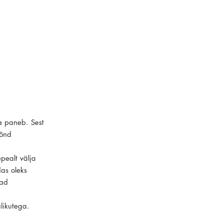
ka paneb. Sest
mõnd
pealt välja
as oleks
vad
likutega.