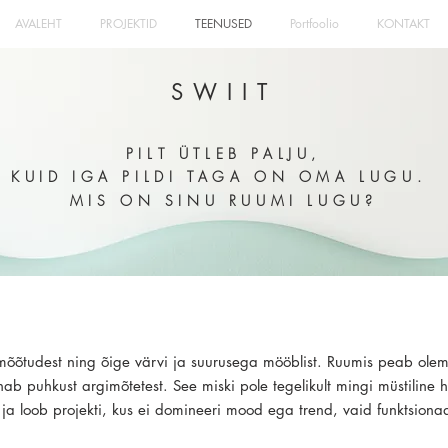
AVALEHT
PROJEKTID
TEENUSED
Portfoolio
KONTAKT
SWIIT
PILT ÜTLEB PALJU,
KUID IGA PILDI TAGA ON OMA LUGU.
MIS ON SINU RUUMI LUGU?
t mõõtudest ning õige värvi ja suurusega mööblist. Ruumis peab ol
b puhkust argimõtetest. See miski pole tegelikult mingi müstiline ha
t ja loob projekti, kus ei domineeri mood ega trend, vaid funktsion