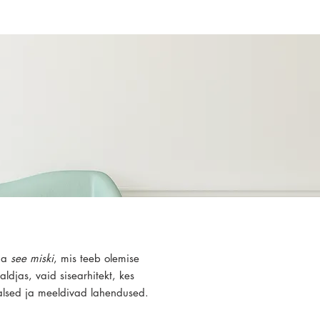
ema
see miski
, mis teeb olemise
ldjas, vaid sisearhitekt, kes
aalsed ja meeldivad lahendused.