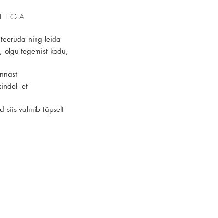
TIGA
enteeruda ning leida
, olgu tegemist kodu,
nnast
indel, et
 siis valmib täpselt