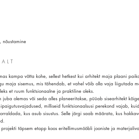
l, nõustamine
MALT
lmas kampa võtta kohe, sellest hetkest kui arhitekt maja plaani pai
ogu maja sisemus, mis tähendab, et vahel võib olla vaja liigutada 
leks et ruum funktsionaalne ja praktiline oleks.
 juba olemas või seda alles planeeritakse, püüab sisearhitekt kõige
paigutusvajadused, milliseid funktsionaalsusi perekond vajab, kuid
orraldada, kus asub sisustus. Selle järgi saab määrata, kus hakka
id.
projekti täpsem etapp koos eritellimusmööbli jooniste ja materjaliva