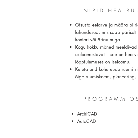
NIPID HEA R
Otsusta eelarve ja määra piirid
lahendused, mis saab päriselt 
kontori või äriruumiga.
Kogu kokku mõned meeldivad f
iseloomustavat – see on hea vii
lõpptulemuses on iseloomu.
Kujuta end kohe uude ruumi siss
õige ruumiskeem, planeering,
PROGRAMMIO
ArchiCAD
AutoCAD