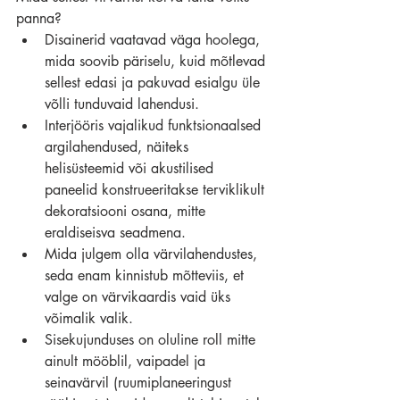
panna?  
Disainerid vaatavad väga hoolega, 
mida soovib päriselu, kuid mõtlevad 
sellest edasi ja pakuvad esialgu üle 
võlli tunduvaid lahendusi.  
Interjööris vajalikud funktsionaalsed 
argilahendused, näiteks 
helisüsteemid või akustilised 
paneelid konstrueeritakse terviklikult 
dekoratsiooni osana, mitte 
eraldiseisva seadmena.  
Mida julgem olla värvilahendustes, 
seda enam kinnistub mõtteviis, et 
valge on värvikaardis vaid üks 
võimalik valik.  
Sisekujunduses on oluline roll mitte 
ainult mööblil, vaipadel ja 
seinavärvil (ruumiplaneeringust 