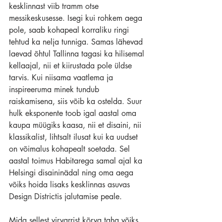
kesklinnast viib tramm otse 
messikeskusesse. Isegi kui rohkem aega 
pole, saab kohapeal korraliku ringi 
tehtud ka nelja tunniga. Samas lähevad 
laevad õhtul Tallinna tagasi ka hilisemal 
kellaajal, nii et kiirustada pole üldse 
tarvis. Kui niisama vaatlema ja 
inspireeruma minek tundub 
raiskamisena, siis võib ka ostelda. Suur 
hulk eksponente toob igal aastal oma 
kaupa müügiks kaasa, nii et disaini, nii 
klassikalist, lihtsalt ilusat kui ka uudset 
on võimalus kohapealt soetada. Sel 
aastal toimus Habitarega samal ajal ka 
Helsingi disaininädal ning oma aega 
võiks hoida lisaks kesklinnas asuvas 
Design Districtis jalutamise peale.
Mida sellest virvarrist kõrva taha võiks 