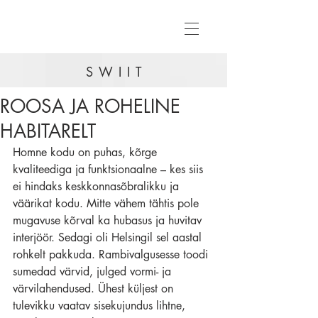
SWIIT
ROOSA JA ROHELINE
HABITARELT
Homne kodu on puhas, kõrge 
kvaliteediga ja funktsionaalne – kes siis 
ei hindaks keskkonnasõbralikku ja 
väärikat kodu. Mitte vähem tähtis pole 
mugavuse kõrval ka hubasus ja huvitav 
interjöör. Sedagi oli Helsingil sel aastal 
rohkelt pakkuda. Rambivalgusesse toodi 
sumedad värvid, julged vormi- ja 
värvilahendused. Ühest küljest on 
tulevikku vaatav sisekujundus lihtne, 