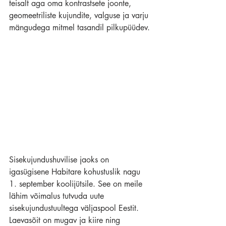
teisalt aga oma kontrastsete joonte, 
geomeetriliste kujundite, valguse ja varju 
mängudega mitmel tasandil pilkupüüdev.
Sisekujundushuvilise jaoks on 
igasügisene Habitare kohustuslik nagu 
1. september koolijütsile. See on meile 
lähim võimalus tutvuda uute 
sisekujundustuultega väljaspool Eestit. 
Laevasõit on mugav ja kiire ning 