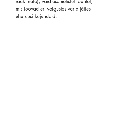
rääkimata), vaid esemelistel joontel, 
mis loovad eri valgustes varje jättes 
üha uusi kujundeid. 